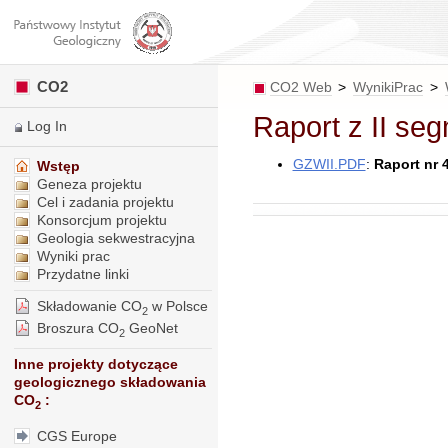
CO2
CO2 Web
>
WynikiPrac
>
Raport z II se
Log In
GZWII.PDF
:
Raport nr 
Wstęp
Geneza projektu
Cel i zadania projektu
Konsorcjum projektu
Geologia sekwestracyjna
Wyniki prac
Przydatne linki
Składowanie CO
w Polsce
2
Broszura CO
GeoNet
2
Inne projekty dotyczące
geologicznego składowania
CO
:
2
CGS Europe