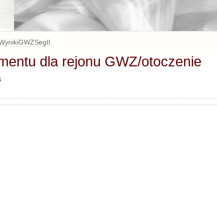
WynikiGWZSegII
gmentu dla rejonu GWZ/otoczenie
4