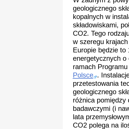
W żadnym z powyżs
geologicznego skł
kopalnych w insta
składowiskami, po
CO2. Tego rodzaju 
w szeregu krajach
Europie będzie to 
energetycznych o 
ramach Programu 
Polsce
. Instala
przetestowania tec
geologicznego skł
różnica pomiędzy 
badawczymi (i naw
lata przemysłowym
CO2 polega na ilo