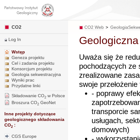
CO2
CO2 Web
>
GeologiaSekwe
Geologiczna
Log In
Wstęp
Uważa się że redu
Geneza projektu
Cel i zadania projektu
pochodzących ze s
Konsorcjum projektu
zrealizowane zasa
Geologia sekwestracyjna
Wyniki prac
swoje przełożenie
Przydatne linki
- poprawy efek
Składowanie CO
w Polsce
2
zapotrzebowani
Broszura CO
GeoNet
2
transporcie s
Inne projekty dotyczące
usługach, sek
geologicznego składowania
CO
:
2
domowych)
CGS Europe
- wykorzystani