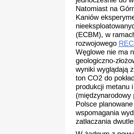
Natomiast na Gór
Kaniów eksperymen
nieeksploatowany
(ECBM), w ramach
rozwojowego
REC
Węglowe nie ma n
geologiczno-złożo
wyniki wyglądają 
ton CO2 do pokład
produkcji metanu 
(międzynarodowy 
Polsce planowane 
wspomagania wydo
zatłaczania dwutl