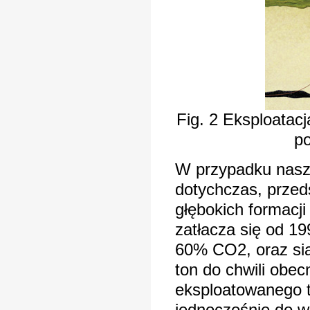
Fig. 2 Eksploatac
po
W przypadku nasz
dotychczas, przed
głębokich formacji
zatłacza się od 1
60% CO2, oraz sia
ton do chwili obe
eksploatowanego 
jednocześnie do 