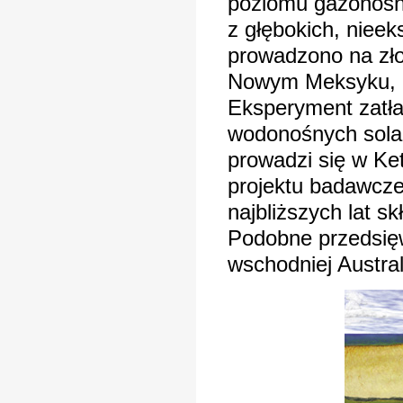
poziomu gazonośn
z głębokich, niee
prowadzono na zł
Nowym Meksyku, U
Eksperyment zatła
wodonośnych sol
prowadzi się w Ke
projektu badawcz
najbliższych lat s
Podobne przedsię
wschodniej Australi