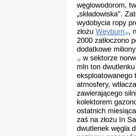
węglowodorom, tw
„składowiska". Za
wydobycia ropy pr
złożu
Weyburn
, 
2000 zatłoczono p
dodatkowe miliony
w sektorze norw
mln ton dwutlenku
eksploatowanego 
atmosfery, wtłacz
zawierającego sil
kolektorem gazono
ostatnich miesiąc
zaś na złożu In Sal
dwutlenek węgla 