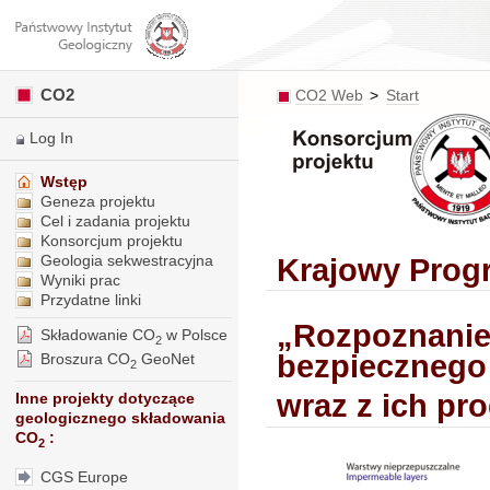
CO2
CO2 Web
>
Start
Log In
Wstęp
Geneza projektu
Cel i zadania projektu
Konsorcjum projektu
Geologia sekwestracyjna
Krajowy Prog
Wyniki prac
Przydatne linki
„
Rozpoznanie 
Składowanie CO
w Polsce
2
bezpiecznego
Broszura CO
GeoNet
2
wraz z ich p
Inne projekty dotyczące
geologicznego składowania
CO
:
2
CGS Europe